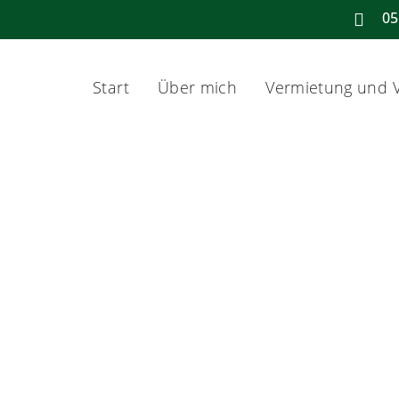
05

Start
Über mich
Vermietung und V