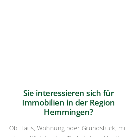
Sie interessieren sich für
Immobilien in der Region
Hemmingen?
Ob Haus, Wohnung oder Grundstück, mit
einem Klick landen Sie bei den aktuellen
Inseraten meiner Immobilien. Bei Fragen
zu einer bestimmten Immobilie oder dem
Wunsch nach einem professionellen
durchgeführten Immobilienverkauf in
Hemmingen und Umgebung kommen Sie
auf mich zu – gerne präsentiere ich Ihnen
noch weitere zum Verkauf bereitstehende